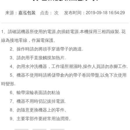
来源：
嘉泓包装
点击：
次
发布时间：2019-09-18 16:54:29
1、請確認機器所使用的電源,勿插錯電源.本機採用三相四線製. 花
線為接地零線，作漏電保護。
2、操作時請勿將頭手穿過帶子的跑道.
3、請勿用手直接觸摸加熱片.
4、勿用水沖洗機器，工作場所潮濕時,操作人員請勿赤腳工作.
5、機器不使用時請將儲帶倉內的帶子卷回帶盤,以免下次使用
時變形.
6、輸帶滾輪表面請勿粘油
7、機器不用​​時切記拔掉電源.
8、勿隨意更換機器上的零件。
9、主要零部件要經常用油潤滑。