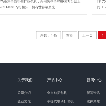
702YA高速全自动侧打捆包机，采用热销全球89国万台以上
TP-
 702 Mercury打捆头，拥有世界级最先...
的TP 
总数：4 条
首页
上一页
1
关于我们
产品中心
新闻中心
公司介绍
全自动捆包机
新闻资讯
企业文化
手提式电动打包机
媒体聚焦