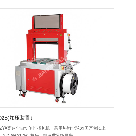
702B(加压装置）
702YA高速全自动侧打捆包机，采用热销全球89国万台以上
- 702 Mercury打捆头，拥有世界级最先...