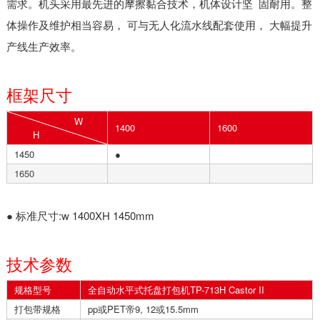
需求。机头采用最先进的摩擦黏合技术，机体设计坚 固耐用。整
体操作及维护相当容易， 可与无人化流水线配套使用， 大幅提升
产线生产效率。
框架尺寸
W
1400
1600
H
1450
●
1650
● 标准尺寸:w 1400XH 1450mm
技术参数
规格型号
全自动水平式托盘打包机TP-713H Castor II
打包带规格
pp或PET帝9, 12或15.5mm