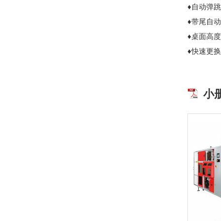
♦自动弹
♦带尾自
♦桌面高
♦快速更
小