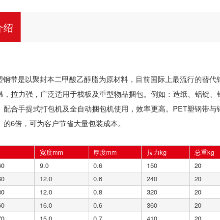
介绍
钢带是以聚封本二甲酸乙醇脂为原材料，目前国际上最流行的替代
温，拉力强，广泛适用于栈板及重型物品捆包。例如：造纸、铝锭、
。配合手提式打包机及全自动捆包机使用，效率更高。PET塑钢带与钢
）的6倍，可为客户节省大量包装成本。
宽度mm
厚度mm
拉力kg
总重kg
60
9.0
0.6
150
20
60
12.0
0.6
240
20
80
12.0
0.8
320
20
60
16.0
0.6
360
20
70
15.0
0.7
410
20