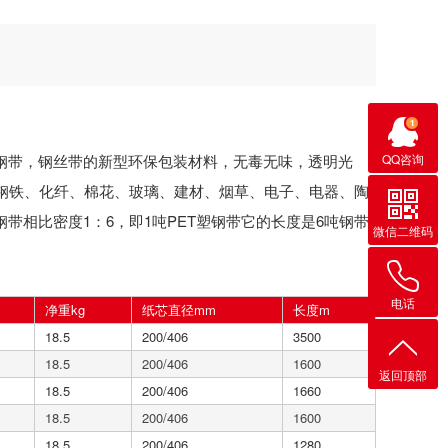
QQ咨询
钢带，钢丝带的新型环保包装材料，无毒无味，透明光
钢铁、化纤、棉花、玻璃、建材、烟草、电子、电器、陶
带相比密度1：6，即1吨PET塑钢带它的长度是6吨钢带
微信二维码
电话
净重kg
纸芯直径mm
长度m
18.5
200/406
3500
18.5
200/406
1600
返回顶部
18.5
200/406
1660
18.5
200/406
1600
18.5
200/406
1280